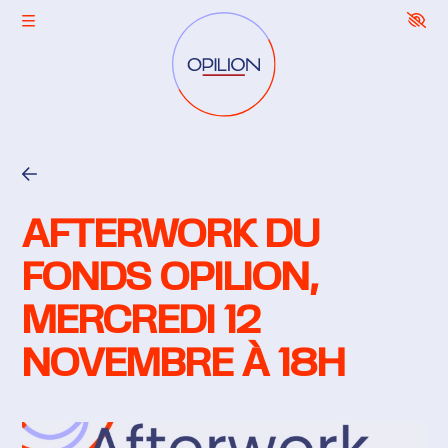
Aller au contenu principal
Le Fonds Opilion
Projets soutenus
AFTERWORK DU
Soutenez la création
FONDS OPILION,
Actualités
MERCREDI 12
NOVEMBRE À 18H
Facebook
LinkedIn