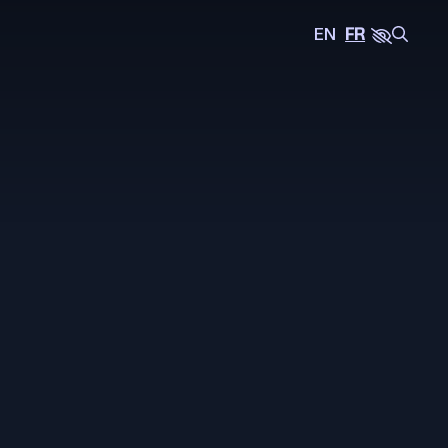
EN
EN
FR
FR